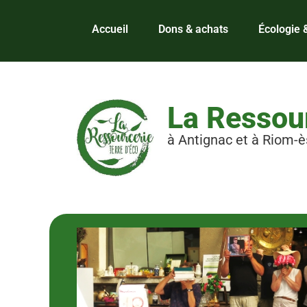
Aller
au
Accueil
Dons & achats
Écologie &
contenu
La Ressour
à Antignac et à Riom-